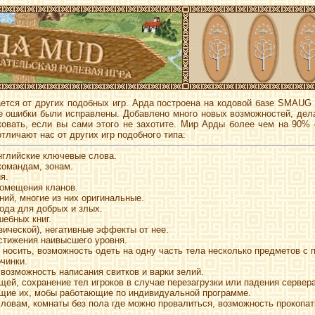
ется от других подобных игр. Арда построена на кодовой базе SMAUG 
е ошибки были исправлены. Добавлено много новых возможностей, дел
ковать, если вы сами этого не захотите. Мир Арды более чем на 90% 
тличают нас от других игр подобного типа:
нглийские ключевые слова.
командам, зонам.
я.
 помещения кланов.
ний, многие из них оригинальные.
рода для добрых и злых.
ебных книг.
зической), негативные эффекты от нее.
стижения наивысшего уровня.
 носить, возможность одеть на одну часть тела несколько предметов с 
чинки.
 возможность написания свитков и варки зелий.
щей, сохранение тел игроков в случае перезагрузки или падения сервера
ющие их, мобы работающие по индивидуальной программе.
овам, комнаты без пола где можно провалиться, возможность прокопат