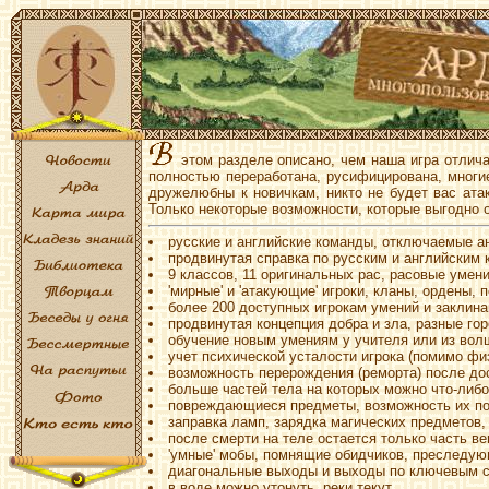
этом разделе описано, чем наша игра отлича
полностью переработана, русифицирована, многи
дружелюбны к новичкам, никто не будет вас ата
Только некоторые возможности, которые выгодно о
русские и английские команды, отключаемые а
продвинутая справка по русским и английским 
9 классов, 11 оригинальных рас, расовые умени
'мирные' и 'атакующие' игроки, кланы, ордены,
более 200 доступных игрокам умений и заклина
продвинутая концепция добра и зла, разные го
обучение новым умениям у учителя или из волш
учет психической усталости игрока (помимо фи
возможность перерождения (реморта) после до
больше частей тела на которых можно что-либо
повреждающиеся предметы, возможность их по
заправка ламп, зарядка магических предметов,
после смерти на теле остается только часть ве
'умные' мобы, помнящие обидчиков, преследу
диагональные выходы и выходы по ключевым сл
в воде можно утонуть, реки текут.