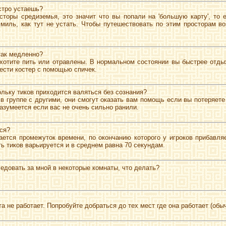
стро устаешь?
сторы средиземья, это значит что вы попали на 'большую карту', т
миль, как тут не устать. Чтобы путешествовать по этим просторам в
так медленно?
хотите пить или отравлены. В нормальном состоянии вы быстрее отдых
вести костер с помощью спичек.
ольку тиков приходится валяться без сознания?
в группе с другими, они смогут оказать вам помощь если вы потеряете 
азумеется если вас не очень сильно ранили.
тся?
ается промежуток времени, по окончанию которого у игроков прибавля
ь тиков варьируется и в среднем равна 70 секундам.
довать за мной в некоторые комнаты, что делать?
 не работает. Попробуйте добраться до тех мест где она работает (обычн