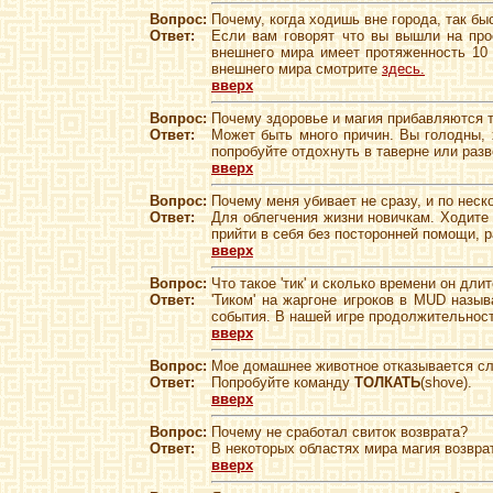
Вопрос:
Почему, когда ходишь вне города, так бы
Ответ:
Если вам говорят что вы вышли на про
внешнего мира имеет протяженность 10 
внешнего мира смотрите
здесь.
вверх
Вопрос:
Почему здоровье и магия прибавляются 
Ответ:
Может быть много причин. Вы голодны, 
попробуйте отдохнуть в таверне или раз
вверх
Вопрос:
Почему меня убивает не сразу, и по неск
Ответ:
Для облегчения жизни новичкам. Ходите 
прийти в себя без посторонней помощи, р
вверх
Вопрос:
Что такое 'тик' и сколько времени он дли
Ответ:
'Тиком' на жаргоне игроков в MUD назыв
события. В нашей игре продолжительност
вверх
Вопрос:
Мое домашнее животное отказывается сле
Ответ:
Попробуйте команду
ТОЛКАТЬ
(shove).
вверх
Вопрос:
Почему не сработал свиток возврата?
Ответ:
В некоторых областях мира магия возврата
вверх