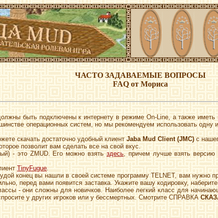
ЧАСТО ЗАДАВАЕМЫЕ ВОПРОСЫ
FAQ от Мориса
должны быть подключены к интернету в режиме On-Line, а также иметь 
шинстве операционных систем, но мы рекомендуем использовать одну и
жете скачать достаточно удобный клиент
Jaba Mud Client (JMC)
с нашег
которое позволит вам сделать все на свой вкус.
ый) - это ZMUD. Его можно взять
здесь
, причем лучше взять версию 
клиент
TinyFugue
.
а худой конец вы нашли в своей системе программу TELNET, вам нужно 
ильно, перед вами появится заставка. Укажите вашу кодировку, наберит
лассы - они сложны для новичков. Наиболее легкий класс для начина
 спросите у других игроков или у бессмертных. Смотрите СПРАВКА
СКАЗ