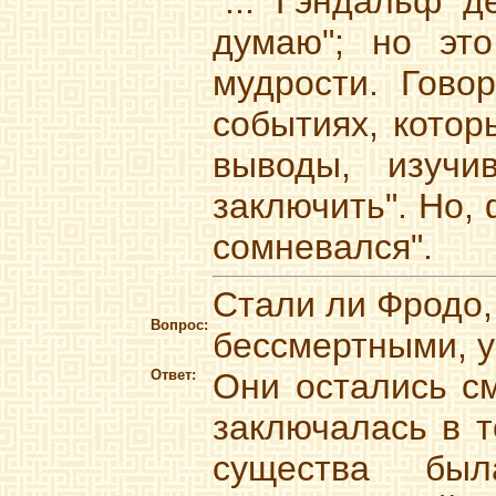
"... Гэндальф д
думаю"; но это
мудрости. Гово
событиях, котор
выводы, изуч
заключить". Но, 
сомневался".
Стали ли Фродо,
Вопрос:
бессмертными, у
Ответ:
Они остались с
заключалась в т
существа бы