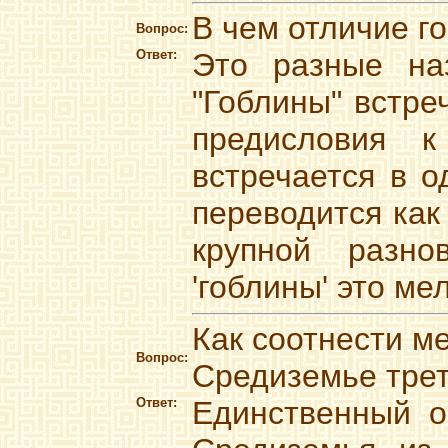
В чем отличие г
Вопрос:
Ответ:
Это разные на
"Гоблины" встре
предисловия к
встречается в о
переводится как 
крупной разно
'гоблины' это ме
Как соотнести м
Вопрос:
Средиземье трет
Ответ:
Единственный о