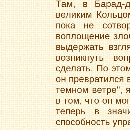
Там, в Барад-д
великим Кольцо
пока не сотво
воплощение злоб
выдержать взгл
возникнуть во
сделать. По это
он превратился в
темном ветре", 
в том, что он мо
теперь в знач
способность упр