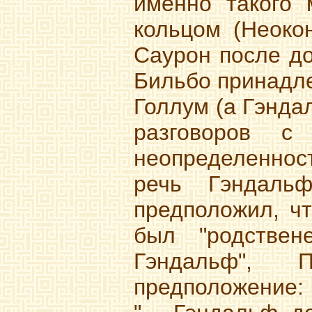
именно такого 
кольцом (Неокон
Саурон после до
Бильбо принадле
Голлум (а Гэнда
разговоров с
неопределеннос
речь Гэндаль
предположил, чт
был "родствен
Гэндальф", 
предположение: