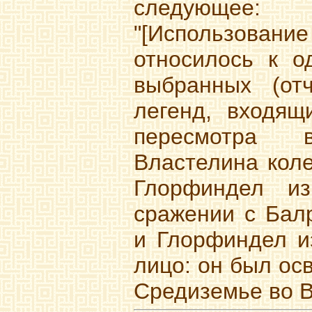
следующее:
"[Использова
относилось к о
выбранных (от
легенд, входящ
пересмотра 
Властелина коле
Глорфиндел из
сражении с Балр
и Глорфиндел и
лицо: он был ос
Средиземье во В