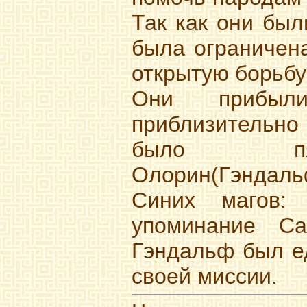
Так как они был
была ограничена
открытую борьбу
Они прибыл
приблизительно 
было пяте
Олорин(Гэндаль
Синих магов:
упоминание Са
Гэндальф был е
своей миссии.