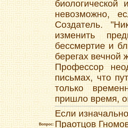
биологической 
невозможно, е
Создатель. "Н
изменить пре
бессмертие и бла
берегах вечной 
Профессор неод
письмах, что п
только времен
пришло время, о
Если изначально
Праотцов Гномов,
Вопрос: