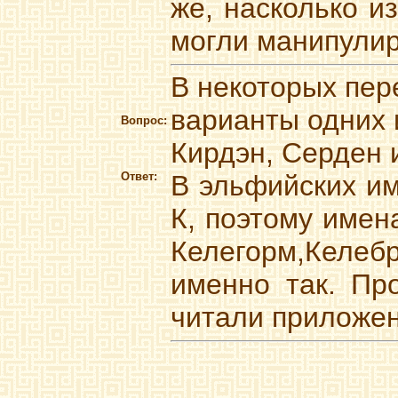
же, насколько и
могли манипулир
В некоторых пер
варианты одних и
Вопрос:
Кирдэн, Серден 
Ответ:
В эльфийских име
К, поэтому имен
Келегорм,Келебр
именно так. Пр
читали приложени