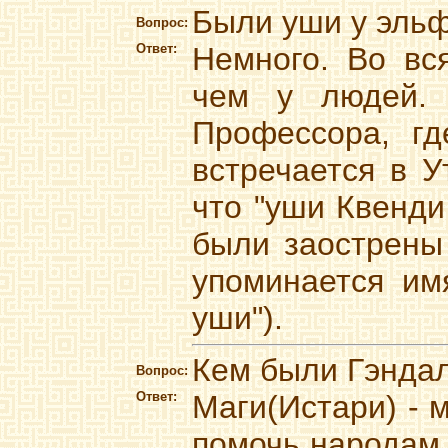
Были уши у эль
Вопрос:
Ответ:
Немного. Во вс
чем у людей. 
Профессора, гд
встречается в У
что "уши Квенди
были заострены 
упоминается имя
уши").
Кем были Гэндал
Вопрос:
Ответ:
Маги(Истари) - 
помочь народам 