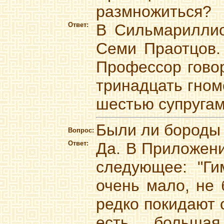
размножиться?
Ответ:
В Сильмариллио
Семи Праотцов.
Профессор говор
тринадцать гном
шестью супругам
Были ли бороды
Вопрос:
Ответ:
Да. В Приложени
следующее: "Ги
очень мало, не 
редко покидают 
есть большая