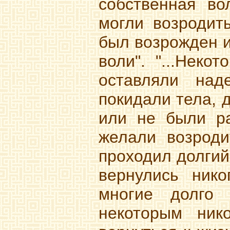
собственная во
могли возродить
был возрожден и
воли". "...Неко
оставляли над
покидали тела, 
или не были ра
желали возроди
проходил долгий
вернулись нико
многие долго 
некоторым ник