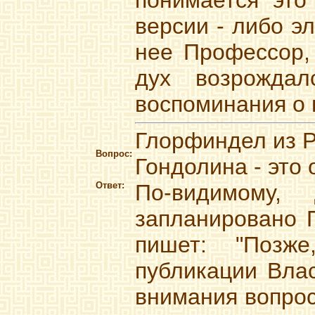
понимается это
версии - либо э
нее Профессор, 
дух возрожда
воспоминания о
Глорфиндел из 
Вопрос:
Гондолина - это 
Ответ:
По-видимому
запланировано 
пишет: "Позж
публикации Влас
внимания вопрос