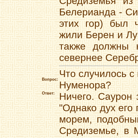
Средиземья из 
Белерианда - Си
этих гор) был 
жили Берен и Лу
также должны н
севернее Серебр
Что случилось с
Вопрос:
Нуменора?
Ответ:
Ничего. Саурон 
"Однако дух его 
морем, подобный
Средиземье, в 