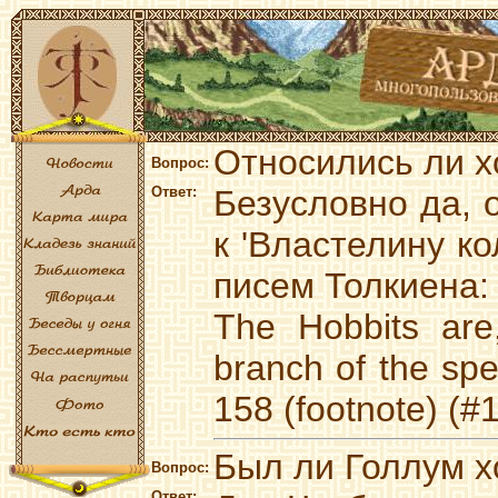
Относились ли х
Вопрос:
Ответ:
Безусловно да, 
к 'Властелину ко
писем Толкиена:
The Hobbits are
branch of the spe
158 (footnote) (#
Был ли Голлум 
Вопрос:
Ответ: