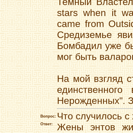
Темный Властели
stars when it wa
came from Outsi
Средиземье яви
Бомбадил уже бы
мог быть валаро
На мой взгляд с
единственного
Нерожденных". За
Что случилось с
Вопрос:
Ответ:
Жены энтов жи