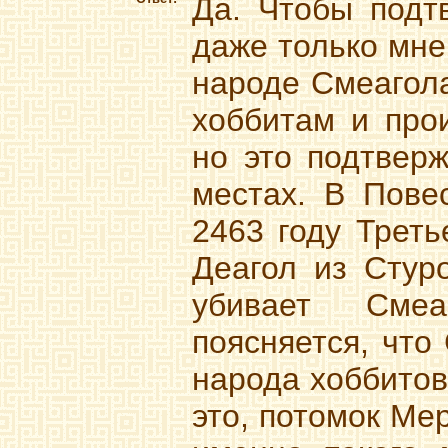
Да. Чтобы подт
даже только мне
народе Смеагола
хоббитам и прои
но это подтверж
местах. В Повес
2463 году Треть
Деагол из Стур
убивает Смеа
поясняется, что
народа хоббитов,
это, потомок Ме